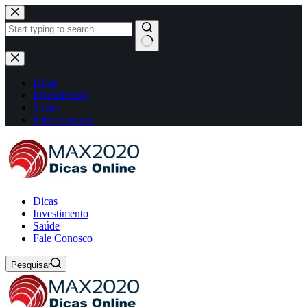
Pular
para
o
conteúdo
Sem
resultados
Dicas
Investimento
Saúde
Fale Conosco
Dicas
Investimento
Saúde
Fale Conosco
Pesquisar